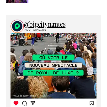
@bigcitynantes
112k Followers