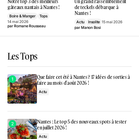
Notre top 3 des meilleurs
Un grand rassemblement
gâteaux nantais à Nantes !
de teckels débarque à
Nantes !
Boire & Manger
Tops
14 mai 2026
Actu
Insolite
15 mai 2026
par
Romane Rousseau
par
Manon Bosi
Les Tops
Que faire cet été à Nantes ? 17 idées de sorties à
faire au mois d’août 2026 !
Actu
Nantes : Le top 5 des nouveaux spots à tester
en juillet 2026 !
Actu