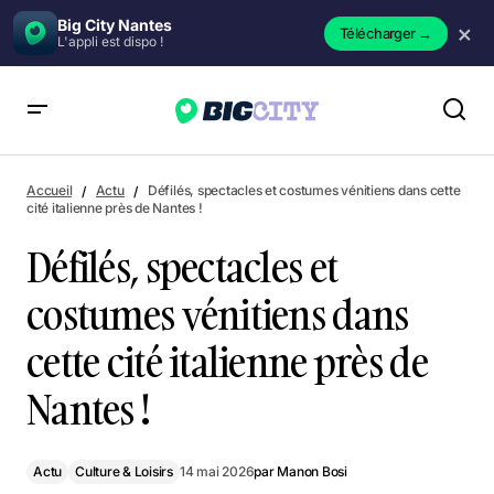
Big City Nantes
×
Télécharger
→
L'appli est dispo !
Défilés, spectacles et costumes vénitiens dans cette cité
italienne près de Nantes !
Accueil
Actu
Défilés, spectacles et costumes vénitiens dans cette
cité italienne près de Nantes !
Défilés, spectacles et
costumes vénitiens dans
cette cité italienne près de
Nantes !
Actu
Culture & Loisirs
14 mai 2026
par
Manon Bosi