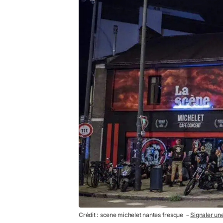
Crédit : scene michelet nantes fresque －
Signaler une