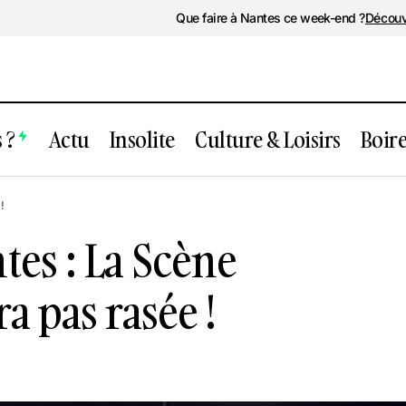
Que faire à Nantes ce week-end ?
Découv
 ?
Actu
Insolite
Culture & Loisirs
Boir
nse Nantes : La Scène Michelet ne sera p
!
es : La Scène
a pas rasée !