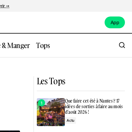
rir ➞
App
App
e & Manger
Tops
Bon plan : Ces sites de visite
as rasée !
emblématiques à 50mn de Nantes
passent à prix mini
Les Tops
Que faire cet été à Nantes ? 17
idées de sorties à faire au mois
d’août 2026 !
Actu