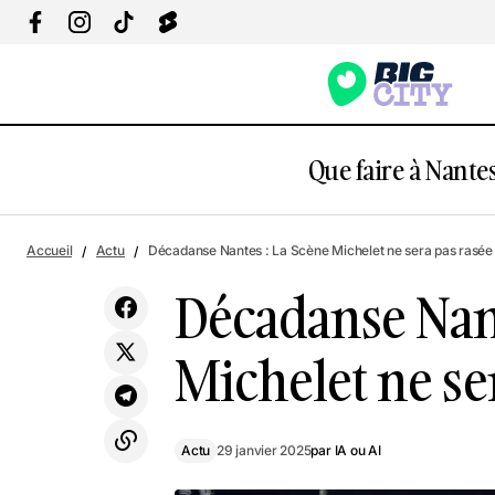
Que faire à Nantes
Década
Nouvel an chinois : Danse du dragon et
Actu
Accueil
Actu
Décadanse Nantes : La Scène Michelet ne sera pas rasée 
animations à Nantes
Décadanse Nant
Michelet ne ser
Actu
29 janvier 2025
par
IA ou AI