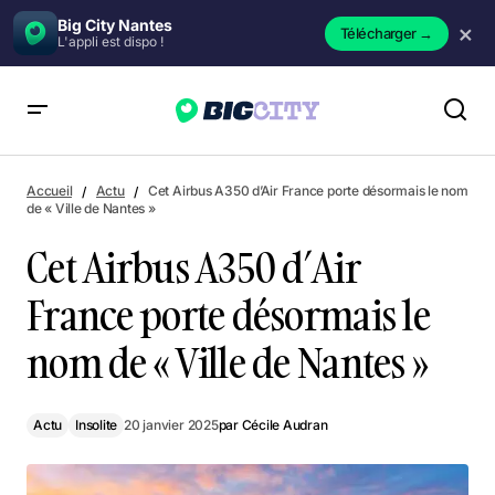
Big City Nantes
×
Télécharger
→
L'appli est dispo !
Cet Airbus A350 d’Air France porte désormais le nom de «
Ville de Nantes »
Accueil
Actu
Cet Airbus A350 d’Air France porte désormais le nom
de « Ville de Nantes »
Cet Airbus A350 d’Air
France porte désormais le
nom de « Ville de Nantes »
Actu
Insolite
20 janvier 2025
par
Cécile Audran