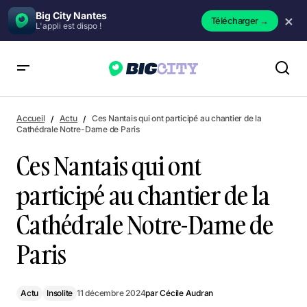
Big City Nantes
×
Télécharger
→
L'appli est dispo !
Ces Nantais qui ont participé au chantier de la Cathédrale
Notre-Dame de Paris
Accueil
Actu
Ces Nantais qui ont participé au chantier de la
Cathédrale Notre-Dame de Paris
Ces Nantais qui ont
participé au chantier de la
Cathédrale Notre-Dame de
Paris
Actu
Insolite
11 décembre 2024
par
Cécile Audran