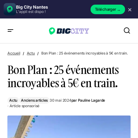
Big City Nantes
×
Télécharger
→
L'appli est dispo !
Bon Plan : 25 événements incroyables à 5€ en train.
Accueil
Actu
Bon Plan : 25 événements incroyables à 5€ en train.
Bon Plan : 25 événements
incroyables à 5€ en train.
Actu
Anciens articles
30 mai 2024
par
Pauline Lagarde
· Article sponsorisé