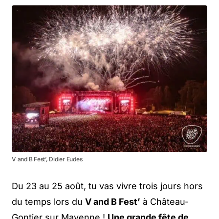
V and B Fest’, Didier Eudes
Du 23 au 25 août, tu vas vivre trois jours hors
du temps lors du
V and B Fest’
à Château-
Gontier sur Mayenne !
Une grande fête de