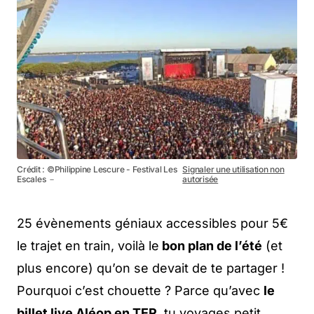
Crédit : ©Philippine Lescure - Festival Les
Signaler une utilisation non
Escales －
autorisée
25 évènements géniaux accessibles pour 5€
le trajet en train, voilà le
bon plan de l’été
(et
plus encore) qu’on se devait de te partager !
Pourquoi c’est chouette ? Parce qu’avec
le
billet live Aléop en TER
, tu voyages petit