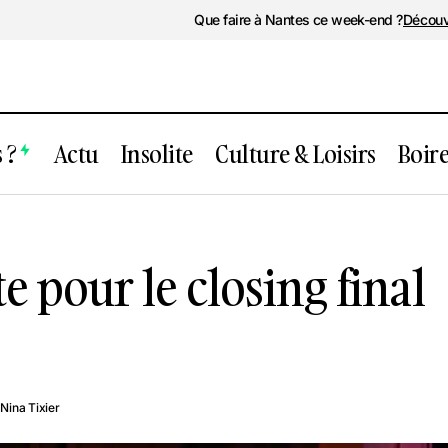
Que faire à Nantes ce week-end ?
Découv
 ?
Actu
Insolite
Culture & Loisirs
Boir
12 heures de fête pour le closing fin
rs
Décadanse !
te pour le closing final
Nina Tixier