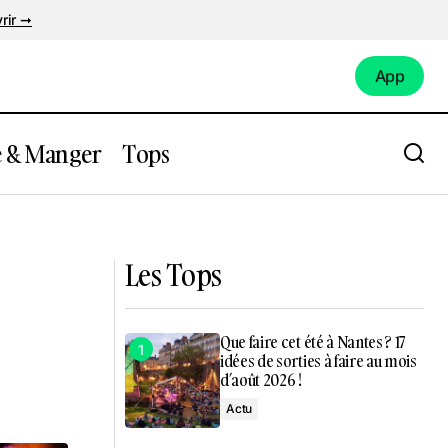
rir ➞
App
App
e & Manger
Tops
al de
Que faire à Nantes ce week-end du 24
au 27 avril 2025 ?
Les Tops
Que faire cet été à Nantes ? 17
idées de sorties à faire au mois
d’août 2026 !
Actu