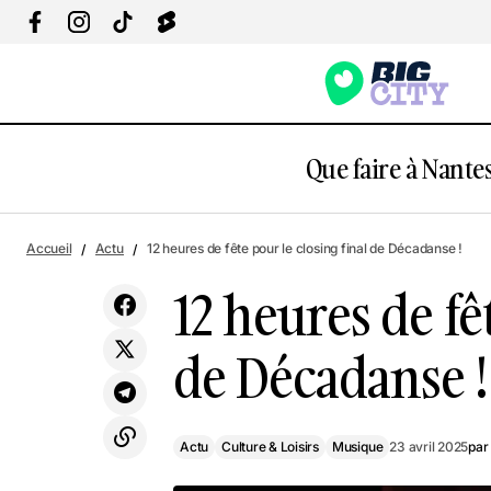
Que faire à Nantes
Actu
Culture & Loisi
Accueil
Actu
12 heures de fête pour le closing final de Décadanse !
Les Gourmandises Nantaises à Bouffay !
Musique
12 heures de fê
de Décadanse !
Actu
Culture & Loisirs
Musique
23 avril 2025
par