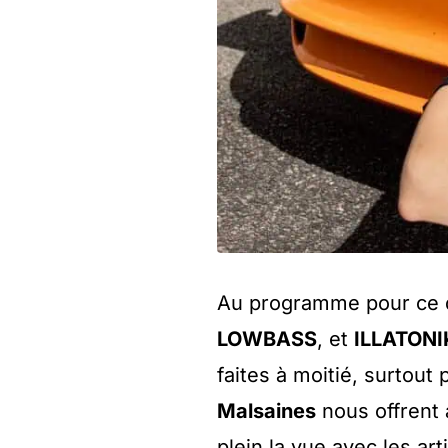
Au programme pour ce d
LOWBASS
, et
ILLATONI
faites à moitié, surtout
Malsaines
nous offrent
plein la vue avec les ar