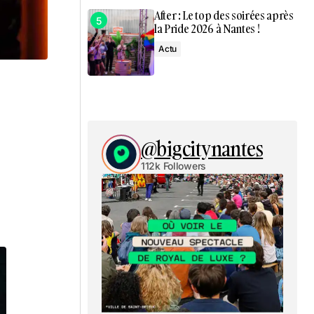
After : Le top des soirées après
la Pride 2026 à Nantes !
Actu
@bigcitynantes
112k Followers