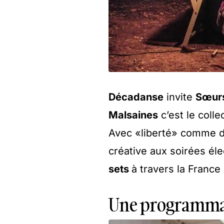
Décadanse
invite
Sœurs
Malsaines
c’est le collec
Avec «liberté» comme d
créative aux soirées él
sets
à travers la France 
Une programmat