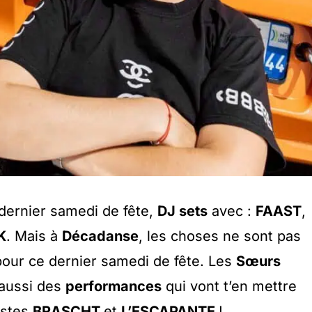
ernier samedi de fête,
DJ sets
avec :
FAAST
,
K
. Mais à
Décadanse
, les choses ne sont pas
 pour ce dernier samedi de fête. Les
Sœurs
 aussi des
performances
qui vont t’en mettre
tistes
BRASCHT
et
L’ESCAPANTE
!