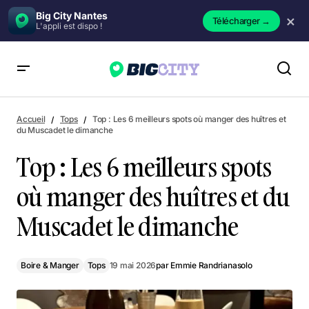
Big City Nantes
×
Télécharger
→
L'appli est dispo !
Top : Les 6 meilleurs spots où manger des huîtres et du
Muscadet le dimanche
Accueil
Tops
Top : Les 6 meilleurs spots où manger des huîtres et
du Muscadet le dimanche
Top : Les 6 meilleurs spots
où manger des huîtres et du
Muscadet le dimanche
Boire & Manger
Tops
19 mai 2026
par
Emmie Randrianasolo