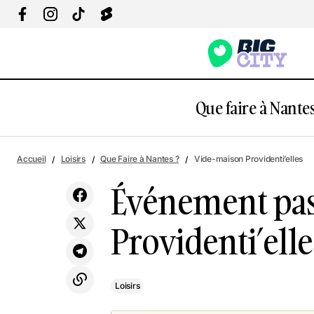
Que faire à Nantes
É
Loisirs
Accueil
Loisirs
Que Faire à Nantes ?
Vide-maison Providenti’elles
Événement pas
Providenti’elle
Loisirs