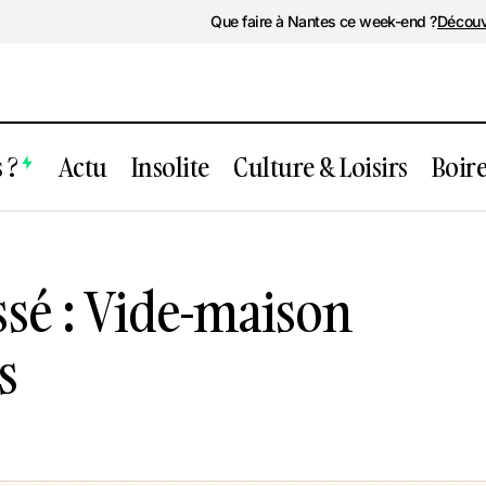
Que faire à Nantes ce week-end ?
Découv
 ?
Actu
Insolite
Culture & Loisirs
Boir
vénement passé : Vide-maison Providenti
sé : Vide-maison
s