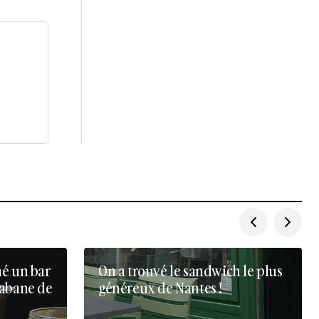
né un bar
On a trouvé le sandwich le plus
cabane de
généreux de Nantes !