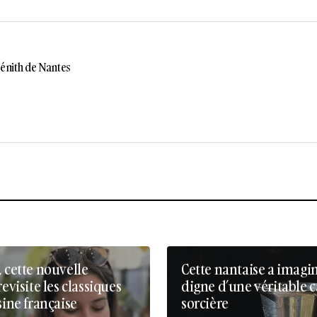
énith de Nantes
, cette nouvelle
Cette nantaise a imagi
revisite les classiques
digne d’une véritable 
sine française
sorcière