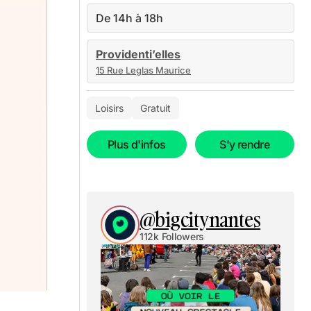
De 14h à 18h
Providenti’elles
15 Rue Leglas Maurice
Loisirs
Gratuit
Plus d'infos
S'y rendre
@bigcitynantes
112k Followers