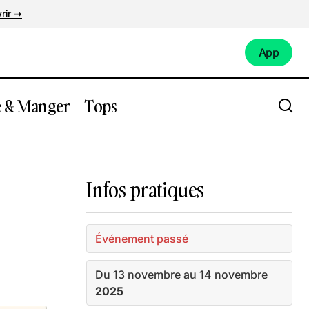
rir ➞
App
App
e & Manger
Tops
’elles
Expo : Expression(s) décoloniale(s)
Infos pratiques
Événement passé
Du 13 novembre au 14 novembre
2025