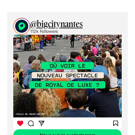
@bigcitynantes
112k Followers