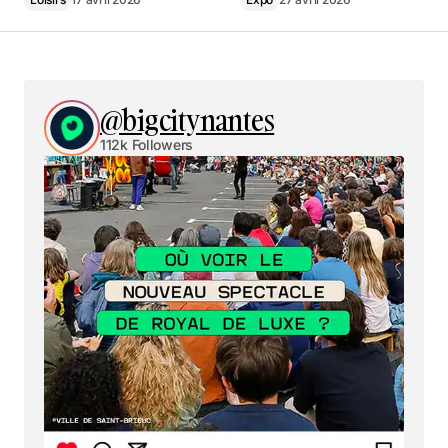
@bigcitynantes
112k Followers