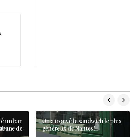
7
né un bar
On a trouvé le sandwich le plus
cabane de
généreux de Nantes !