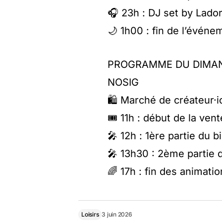
🎧 23h : DJ set by Lado
🌙 1h00 : fin de l’événe
PROGRAMME DU DIMANC
NOSIG
🛍️ Marché de créateur·i
🎟️ 11h : début de la ven
🎤 12h : 1ère partie du
🎤 13h30 : 2ème partie
🌈 17h : fin des animati
Loisirs
3 juin 2026