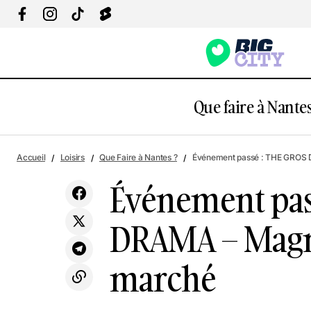
Que faire à Nantes
Événem
Accueil
Loisirs
Que Faire à Nantes ?
Événement passé : THE GROS
Expo : Interstellar, Ré-imaginer la Terre
Loisirs
gros m
Événement pas
DRAMA – Magm
marché