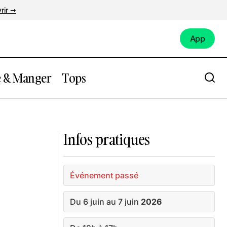
rir ➞
App
App
e & Manger
Tops
a x The
Expo : « Mues et Parures » à la
Monstrueuse Galerie
Infos pratiques
Événement passé
Du 6 juin au 7 juin
2026