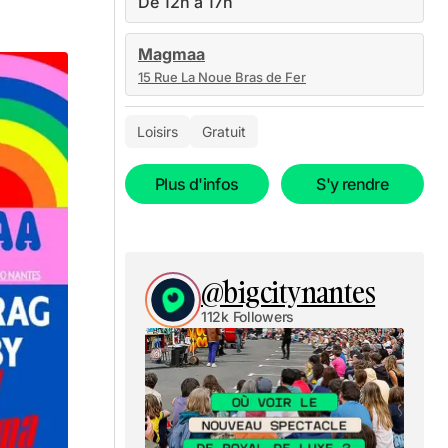
De 12h à 17h
Magmaa
15 Rue La Noue Bras de Fer
Loisirs
Gratuit
Plus d'infos
S'y rendre
@bigcitynantes
112k Followers