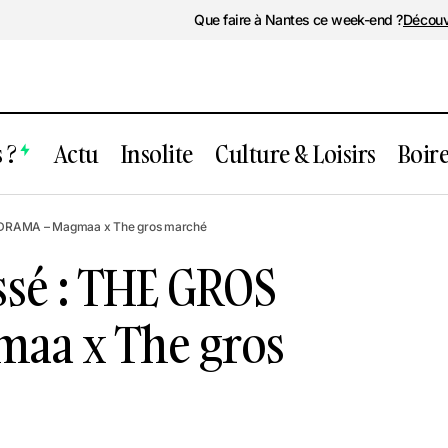
Que faire à Nantes ce week-end ?
Découv
 ?
Actu
Insolite
Culture & Loisirs
Boir
ent passé : THE GROS DRAMA – Magma
 DRAMA – Magmaa x The gros marché
arché
sé : THE GROS
aa x The gros