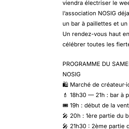
viendra électriser le we
l’association NOSIG déj
un bar à paillettes et u
Un rendez-vous haut en 
célébrer toutes les fie
PROGRAMME DU SAMEDI 
NOSIG
🛍️ Marché de créateur·i
💄 18h30 — 21h : bar à p
🎟️ 19h : début de la ven
🎤 20h : 1ère partie du
🎤 21h30 : 2ème partie