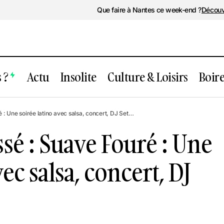
Que faire à Nantes ce week-end ?
Découv
 ?
Actu
Insolite
Culture & Loisirs
Boir
énement passé : Suave Fouré : Une soirée
: Une soirée latino avec salsa, concert, DJ Set…
ec salsa, concert, DJ Set…
é : Suave Fouré : Une
vec salsa, concert, DJ