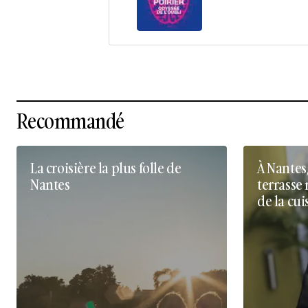
Recommandé
La croisière la plus folle de
À Nantes
Nantes
terrasse 
de la cui