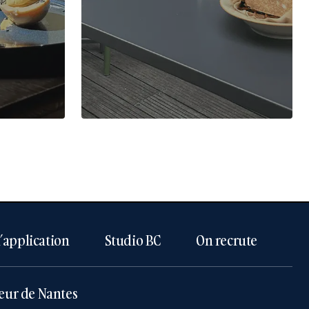
l’application
Studio BC
On recrute
eur de Nantes