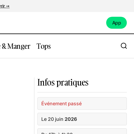
rir ➞
App
App
e & Manger
Tops
 latino
Achopper : expo d'Ador, Pedro et Persu
Infos pratiques
Événement passé
Le 20 juin
2026