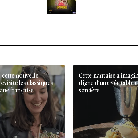
, cette nouvelle
Cette nantaise a imagi
revisite les classiques
digne d’une véritable 
sine française
sorcière