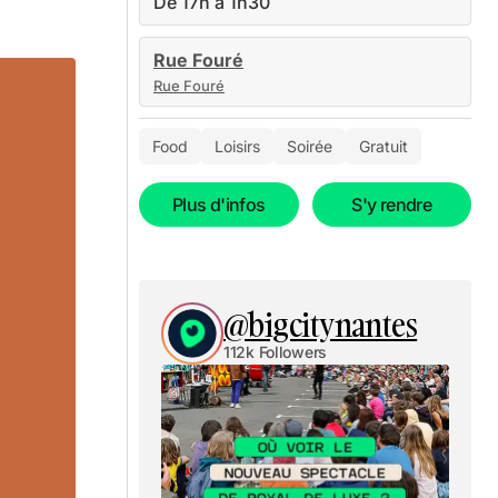
De 17h à 1h30
Rue Fouré
Rue Fouré
Food
Loisirs
Soirée
Gratuit
Plus d'infos
S'y rendre
@bigcitynantes
112k Followers