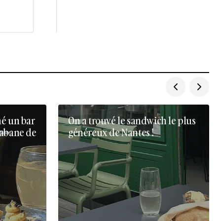
né un bar
On a trouvé le sandwich le plus
cabane de
généreux de Nantes !