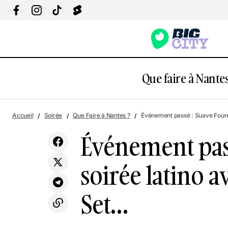
Que faire à Nantes
Év
Food
Loisirs
Exposition Rêves Premiers de Justine
Accueil
Soirée
Que Faire à Nantes ?
Événement passé : Suave Fouré 
av
Emard au Lieu Unique
Soirée
Événement pass
soirée latino a
Set…