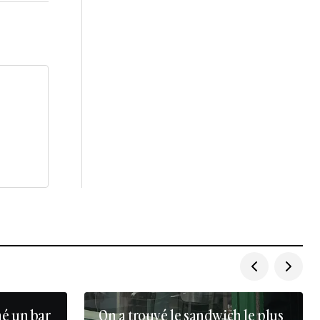
né un bar
On a trouvé le sandwich le plus