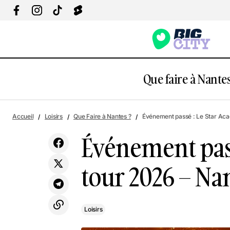
Que faire à Nantes
Évén
Expo : Interstellar, Ré-imaginer la Terre
Loisirs
Accueil
Loisirs
Que Faire à Nantes ?
Événement passé : Le Star Ac
Événement pas
tour 2026 – Na
Loisirs