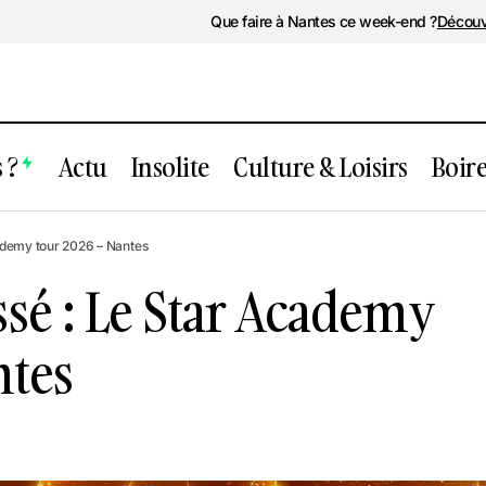
Que faire à Nantes ce week-end ?
Découv
 ?
Actu
Insolite
Culture & Loisirs
Boir
ement passé : Le Star Academy tour 202
ademy tour 2026 – Nantes
sé : Le Star Academy
ntes