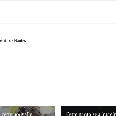
énith de Nantes
, cette nouvelle
Cette nantaise a imagi