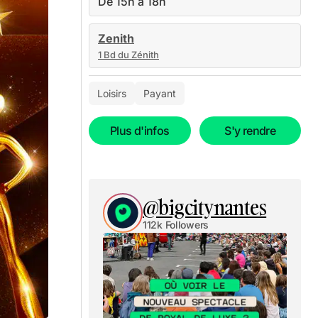
De 15h à 18h
Zenith
1 Bd du Zénith
Loisirs
Payant
Plus d'infos
S'y rendre
@bigcitynantes
112k Followers