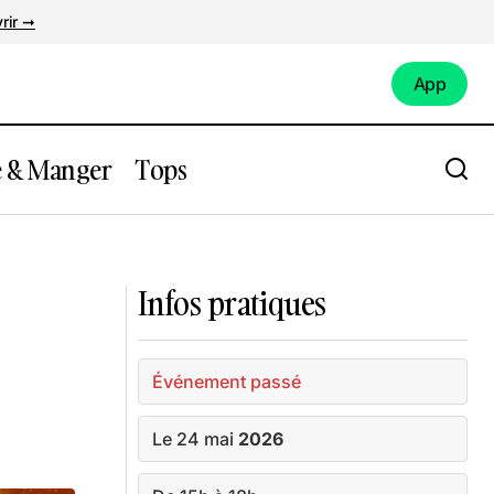
rir ➞
App
App
e & Manger
Tops
6 – Nantes
Exposition Rêves Premiers de Justine
Emard au Lieu Unique
Infos pratiques
Événement passé
Le 24 mai
2026