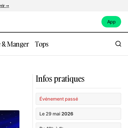
rir ➞
App
App
e & Manger
Tops
e
Exposition Rêves Premiers de Justine
Emard au Lieu Unique
Infos pratiques
Événement passé
Le 29 mai
2026