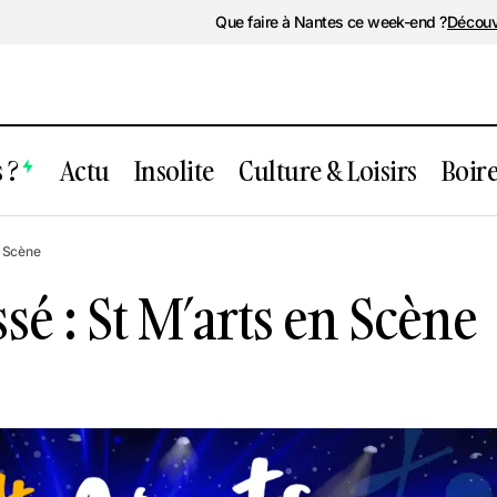
Que faire à Nantes ce week-end ?
Découv
 ?
Actu
Insolite
Culture & Loisirs
Boir
Événement passé : St M’arts en Scèn
Soirée
n Scène
é : St M’arts en Scène