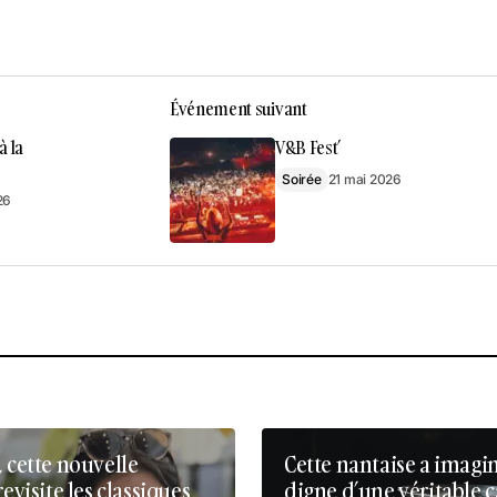
Événement suivant
à la
V&B Fest’
Soirée
21 mai 2026
26
, cette nouvelle
Cette nantaise a imagi
revisite les classiques
digne d’une véritable 