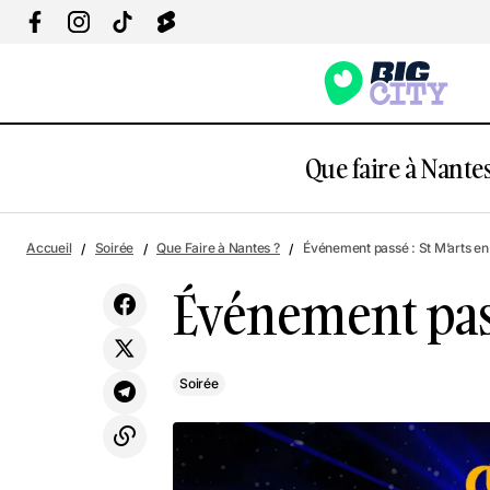
Que faire à Nantes
Expo : Interstellar, Ré-imaginer la Terre
Accueil
Soirée
Que Faire à Nantes ?
Événement passé : St M’arts e
Événement pass
Soirée