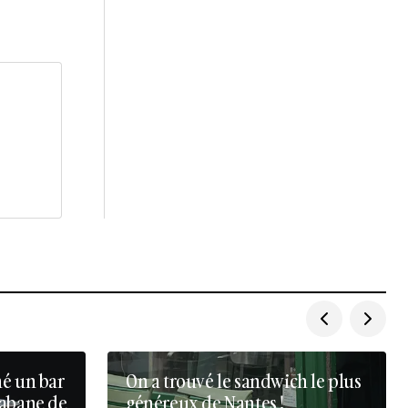
né un bar
On a trouvé le sandwich le plus
cabane de
généreux de Nantes !