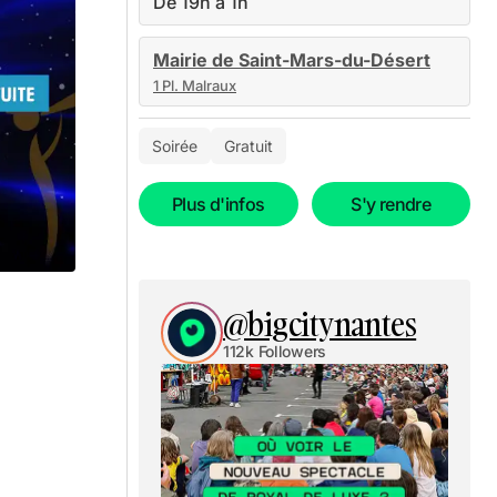
De 19h à 1h
Mairie de Saint-Mars-du-Désert
1 Pl. Malraux
Soirée
Gratuit
Plus d'infos
S'y rendre
@bigcitynantes
112k Followers