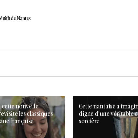
énith de Nantes
, cette nouvelle
Cette nantaise a imagi
revisite les classiques
digne d’une véritable 
sine française
sorcière