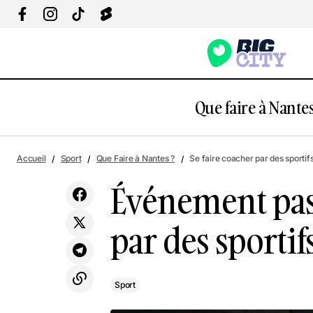
Que faire à Nantes
Événeme
Accueil
Sport
Que Faire à Nantes ?
Se faire coacher par des sportif
Sport
niveau
Événement pass
par des sportif
Sport