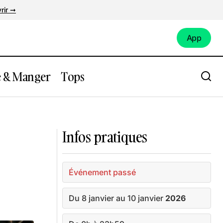
rir ➞
App
App
e & Manger
Tops
tifs de haut
Expo : Expression(s) décoloniale(s)
Infos pratiques
Événement passé
Du 8 janvier au 10 janvier
2026