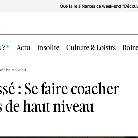
Que faire à Nantes ce week-end ?
Découv
 ?
Actu
Insolite
Culture & Loisirs
Boir
nt passé : Se faire coacher par des spor
s de haut niveau
é : Se faire coacher
s de haut niveau