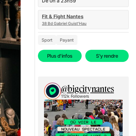
De 0h à 23h59
Fit & Fight Nantes
38 Bd Gabriel Guist'Hau
Sport
Payant
Plus d'infos
S'y rendre
@bigcitynantes
112k Followers