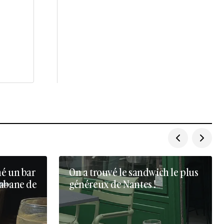
né un bar
On a trouvé le sandwich le plus
cabane de
généreux de Nantes !