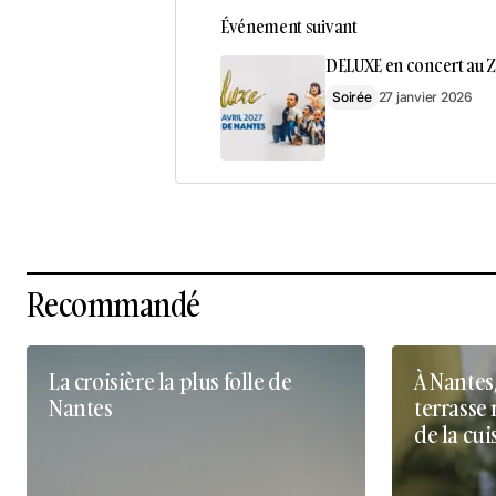
Événement suivant
DELUXE en concert au Z
Soirée
27 janvier 2026
Recommandé
La croisière la plus folle de
À Nantes
Nantes
terrasse 
de la cui