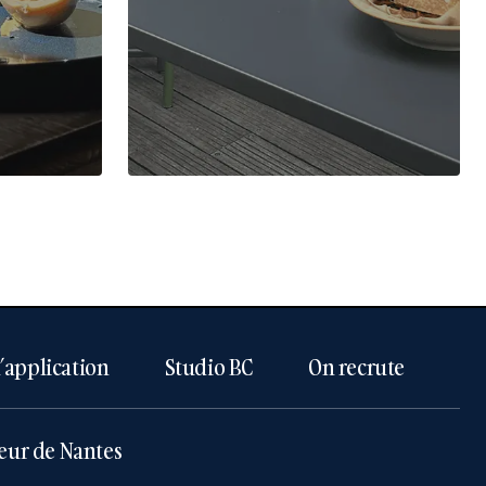
l’application
Studio BC
On recrute
eur de Nantes