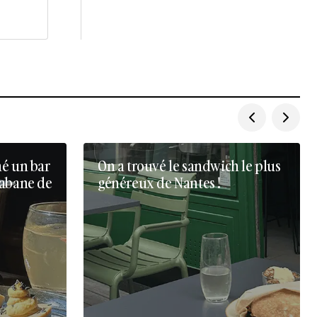
né un bar
On a trouvé le sandwich le plus
cabane de
généreux de Nantes !