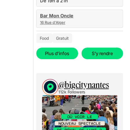
De 19h à 21h
Bar Mon Oncle
16 Rue d'Alger
Food
Gratuit
Plus d'infos
S'y rendre
@bigcitynantes
112k Followers