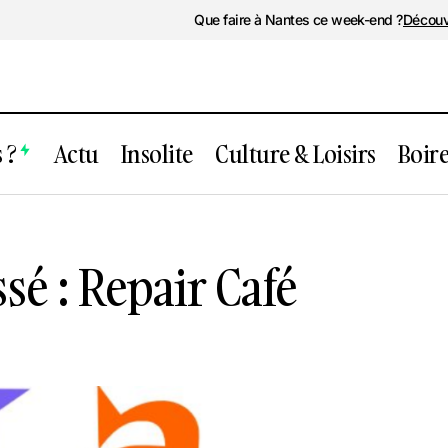
Que faire à Nantes ce week-end ?
Découv
 ?
Actu
Insolite
Culture & Loisirs
Boir
Événement passé : Repair Café
Food
é : Repair Café