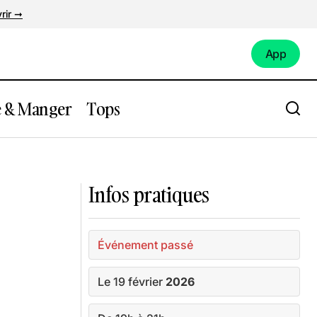
rir ➞
App
App
e & Manger
Tops
Expo : Expression(s) décoloniale(s)
Infos pratiques
Événement passé
Le 19 février
2026