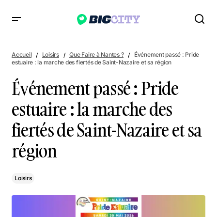
Événement passé : Pride estuaire : la marche des fiertés de
Saint-Nazaire et sa région
Accueil
Loisirs
Que Faire à Nantes ?
Événement passé : Pride
estuaire : la marche des fiertés de Saint-Nazaire et sa région
Événement passé : Pride
estuaire : la marche des
fiertés de Saint-Nazaire et sa
région
Loisirs