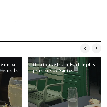
né un bar
On a trouvé le sandwich le plus
cabane de
généreux de Nantes !