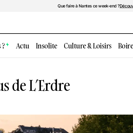
Que faire à Nantes ce week-end ?
Découv
 ?
Actu
Insolite
Culture & Loisirs
Boir
Les Rendez-vous de L’Erdre
Loisirs
s de L’Erdre