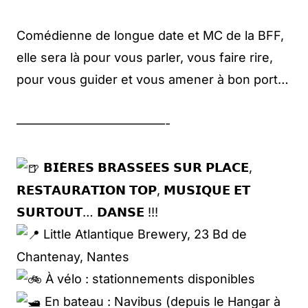
Comédienne de longue date et MC de la BFF,
elle sera là pour vous parler, vous faire rire,
pour vous guider et vous amener à bon port…
————————————-
𝗕𝗜𝗘̀𝗥𝗘𝗦 𝗕𝗥𝗔𝗦𝗦𝗘́𝗘𝗦 𝗦𝗨𝗥 𝗣𝗟𝗔𝗖𝗘,
𝗥𝗘𝗦𝗧𝗔𝗨𝗥𝗔𝗧𝗜𝗢𝗡 𝗧𝗢𝗣, 𝗠𝗨𝗦𝗜𝗤𝗨𝗘 𝗘𝗧
𝗦𝗨𝗥𝗧𝗢𝗨𝗧… 𝗗𝗔𝗡𝗦𝗘 !!!
Little Atlantique Brewery, 23 Bd de
Chantenay, Nantes
À vélo : stationnements disponibles
En bateau : Navibus (depuis le Hangar à