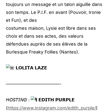
toujours un message et un talon aiguille dans
son temps. Le P.I.F. en avant (Pouvoir, Ironie
et Fun), et des
costumes maison, Lysie est libre dans ses
choix et dans ses actes, des valeurs
défendues auprès de ses élèves de la
Burlesque Freaky Follies (Nantes).
𝗟𝗢𝗟𝗜𝗧𝗔 𝗟𝗔𝗭𝗘
————————————-
𝘏𝘖𝘚𝘛𝘐𝘕𝘎 :
𝗘𝗗𝗜𝗧𝗛 𝗣𝗨𝗥𝗣𝗟𝗘
(
https://www.instagram.com/edith_purple/
)