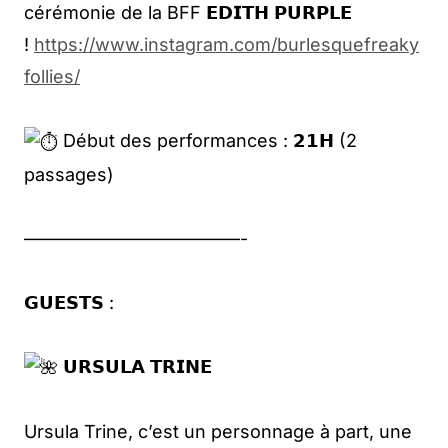
cérémonie de la BFF 𝗘𝗗𝗜𝗧𝗛 𝗣𝗨𝗥𝗣𝗟𝗘
!
https://www.instagram.com/burlesquefreaky
follies/
Début des performances : 𝟮𝟭𝗛 (2
passages)
————————————-
𝗚𝗨𝗘𝗦𝗧𝗦 :
𝗨𝗥𝗦𝗨𝗟𝗔 𝗧𝗥𝗜𝗡𝗘
Ursula Trine, c’est un personnage à part, une