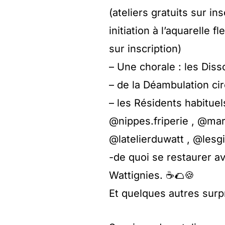
(ateliers gratuits sur ins
initiation à l’aquarelle 
sur inscription)
– Une chorale : les Diss
– de la Déambulation ci
– les Résidents habitue
@nippes.friperie , @mar
@latelierduwatt , @lesg
-de quoi se restaurer a
Wattignies. ☕️🌮🍪
Et quelques autres surpr