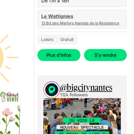
De 11h à 18h
Le Wattignies
13 Bd des Martyrs Nantais de la Résistance
Loisirs
Gratuit
Plus d'infos
S'y rendre
@bigcitynantes
112k Followers