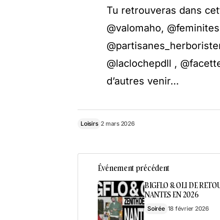
Tu retrouveras dans ce
@valomaho, @feminite
@partisanes_herboristerie
@laclochepdll , @facett
d’autres venir…
Loisirs
2 mars 2026
Événement précédent
BIGFLO & OLI DE RETO
NANTES EN 2026
Soirée
18 février 2026