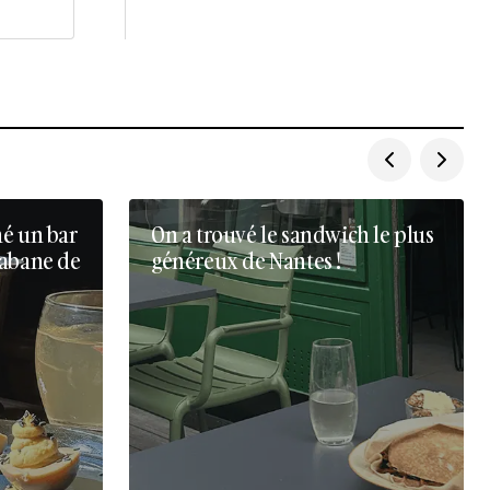
né un bar
On a trouvé le sandwich le plus
cabane de
généreux de Nantes !