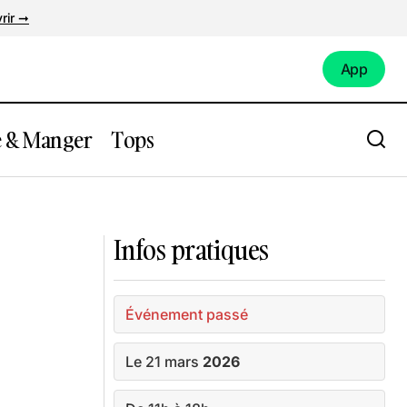
rir ➞
App
App
e & Manger
Tops
ps
Expo : Expression(s) décoloniale(s)
Infos pratiques
Événement passé
Le 21 mars
2026