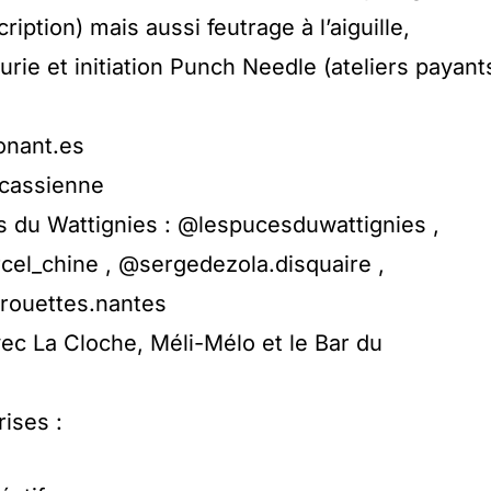
cription) mais aussi feutrage à l’aiguille,
fleurie et initiation Punch Needle (ateliers payant
onant.es
rcassienne
ls du Wattignies : @lespucesduwattignies ,
cel_chine , @sergedezola.disquaire ,
irouettes.nantes
vec La Cloche, Méli-Mélo et le Bar du
ises :