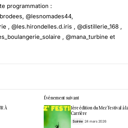
tte programmation :
sbrodees, @lesnomades44,
 , @les.hirondelles.d.iris , @distillerie_168 ,
es_boulangerie_solaire , @mana_turbine et
Événement suivant
UR À
1ère édition du Mez’Festival à l
Carrière
Soirée
24 mars 2026