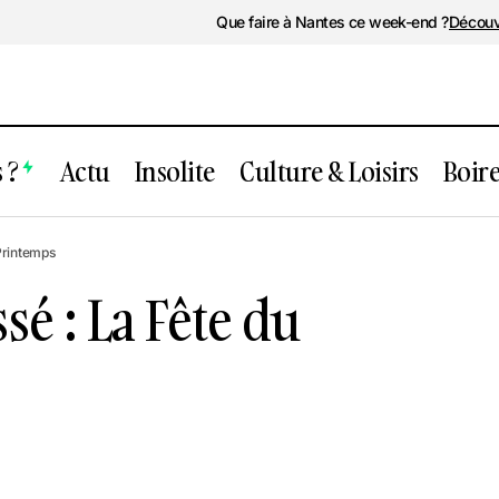
Que faire à Nantes ce week-end ?
Découv
 ?
Actu
Insolite
Culture & Loisirs
Boir
Événement passé : La Fête du Printem
sirs
Printemps
é : La Fête du