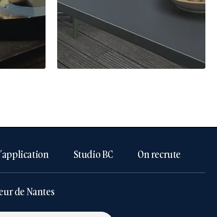
l’application
Studio BC
On recrute
eur de Nantes