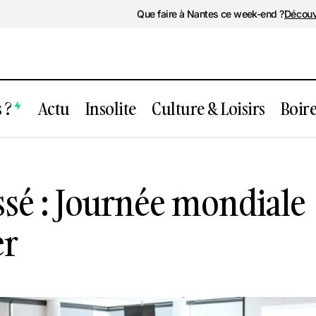
Que faire à Nantes ce week-end ?
Découv
 ?
Actu
Insolite
Culture & Loisirs
Boir
ent passé : Journée mondiale contre le
sé : Journée mondiale
er