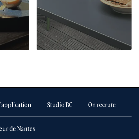
l’application
Studio BC
On recrute
eur de Nantes