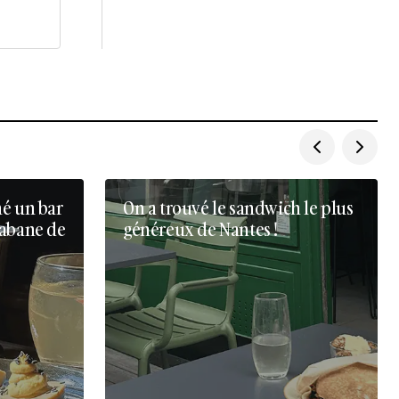
né un bar
On a trouvé le sandwich le plus
cabane de
généreux de Nantes !