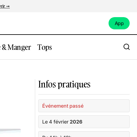
rir ➞
App
App
e & Manger
Tops
 cancer
Expo : Expression(s) décoloniale(s)
Infos pratiques
Événement passé
Le 4 février
2026