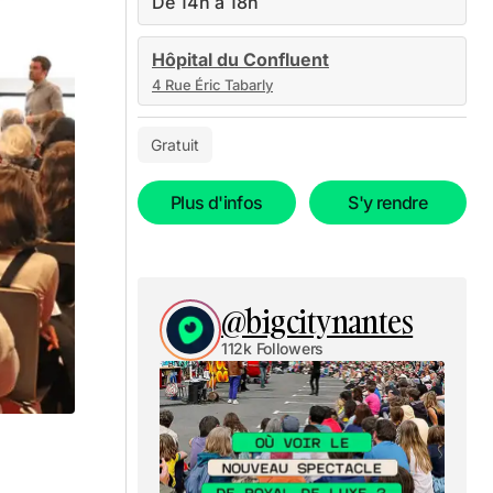
De 14h à 18h
Hôpital du Confluent
4 Rue Éric Tabarly
Gratuit
Plus d'infos
S'y rendre
@bigcitynantes
112k Followers