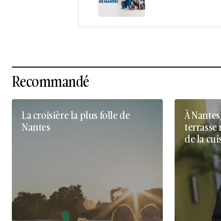
Recommandé
La croisière la plus folle de
À Nantes
Nantes
terrasse 
de la cui