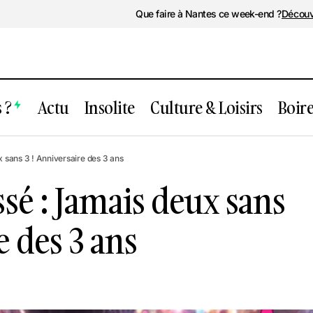
Que faire à Nantes ce week-end ?
Découv
 ?
Actu
Insolite
Culture & Loisirs
Boir
ent passé : Jamais deux sans 3 ! Anniver
sans 3 ! Anniversaire des 3 ans
é : Jamais deux sans
e des 3 ans