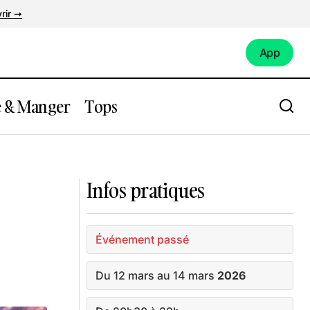
rir ➞
App
App
e & Manger
Tops
saire des 3
Expo : Expression(s) décoloniale(s)
Infos pratiques
Événement passé
Du 12 mars au 14 mars
2026