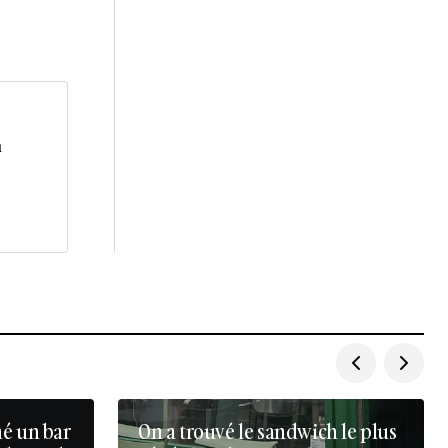
a
né un bar
On a trouvé le sandwich le plus