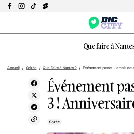
Que faire à Nantes
Événem
Accueil
Soirée
Que Faire à Nantes ?
Événement passé : Jamais deux 
Soirée
ans
Événement pass
3 ! Anniversair
Soirée