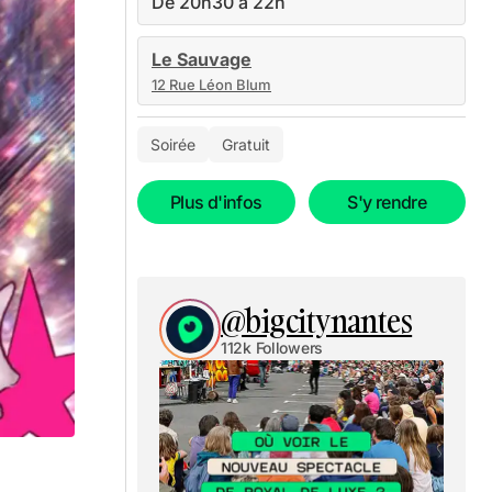
De 20h30 à 22h
Le Sauvage
12 Rue Léon Blum
Soirée
Gratuit
Plus d'infos
S'y rendre
@bigcitynantes
112k Followers