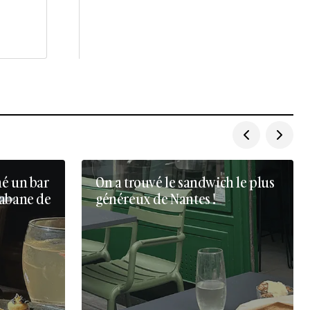
né un bar
On a trouvé le sandwich le plus
cabane de
généreux de Nantes !