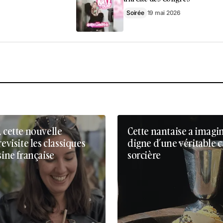
Soirée
19 mai 2026
, cette nouvelle
Cette nantaise a imagi
revisite les classiques
digne d’une véritable 
sine française
sorcière