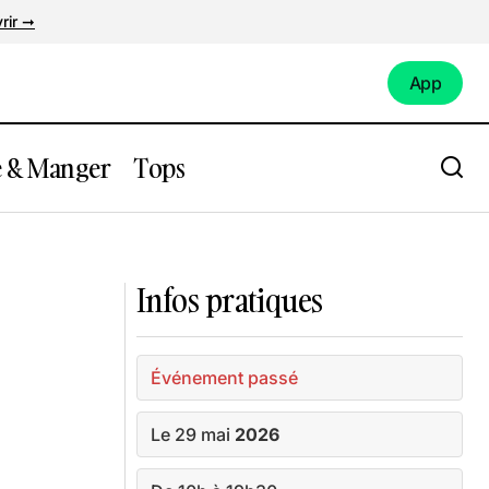
rir ➞
App
App
e & Manger
Tops
ociaux,
Expo : « Mues et Parures » à la
Monstrueuse Galerie
Infos pratiques
Événement passé
Le 29 mai
2026