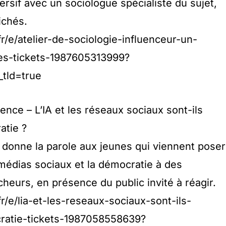
rsif avec un sociologue spécialiste du sujet,
ichés.
r/e/atelier-de-sociologie-influenceur-un-
es-tickets-1987605313999?
_tld=true
ience – L’IA et les réseaux sociaux sont-ils
atie ?
n donne la parole aux jeunes qui viennent poser
 médias sociaux et la démocratie à des
cheurs, en présence du public invité à réagir.
r/e/lia-et-les-reseaux-sociaux-sont-ils-
ratie-tickets-1987058558639?