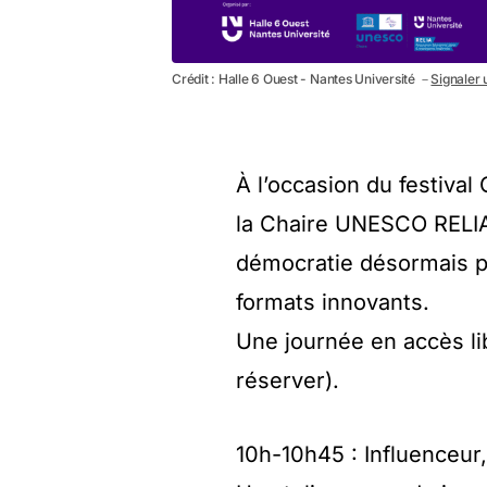
Crédit : Halle 6 Ouest - Nantes Université －
Signaler 
À l’occasion du festival 
la Chaire UNESCO RELIA
démocratie désormais p
formats innovants.
Une journée en accès li
réserver).
10h-10h45 : Influenceur