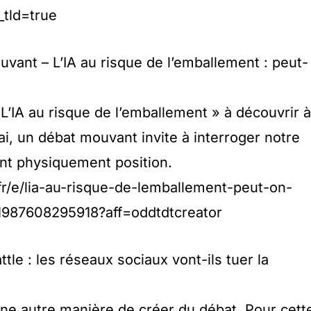
_tld=true
vant – L’IA au risque de l’emballement : peut-
 L’IA au risque de l’emballement » à découvrir à
ai, un débat mouvant invite à interroger notre
ant physiquement position.
fr/e/lia-au-risque-de-lemballement-peut-on-
-1987608295918?aff=oddtdtcreator
ttle : les réseaux sociaux vont-ils tuer la
 une autre manière de créer du débat. Pour cett