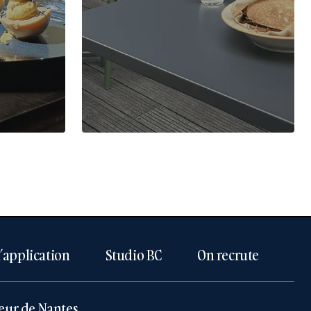
l’application
Studio BC
On recrute
eur de Nantes