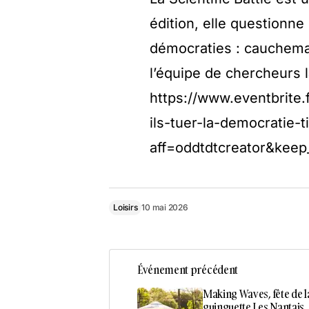
édition, elle questionn
démocraties : cauchema
l’équipe de chercheurs l
https://www.eventbrite.f
ils-tuer-la-democratie
aff=oddtdtcreator&keep
Loisirs
10 mai 2026
Événement précédent
Making Waves, fête de la
guinguette Les Nantais