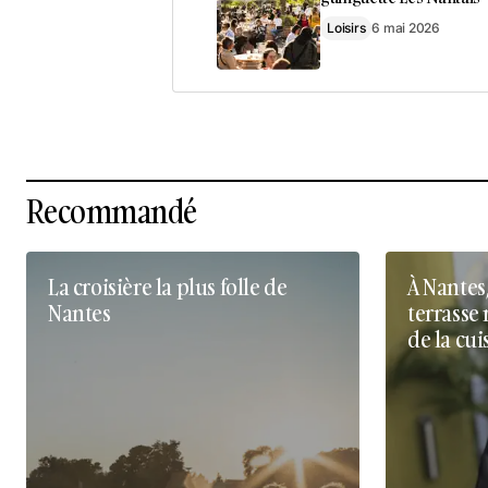
Loisirs
6 mai 2026
Recommandé
La croisière la plus folle de
À Nantes
Nantes
terrasse 
de la cui