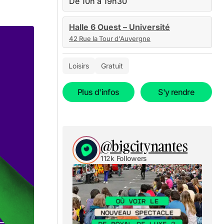
De 10h à 19h30
Halle 6 Ouest – Université
42 Rue la Tour d'Auvergne
Loisirs
Gratuit
Plus d'infos
S'y rendre
@bigcitynantes
112k Followers