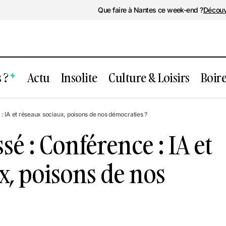
Que faire à Nantes ce week-end ?
Découv
 ?
Actu
Insolite
Culture & Loisirs
Boir
ent passé : Conférence : IA et réseaux s
 IA et réseaux sociaux, poisons de nos démocraties ?
s de nos démocraties ?
é : Conférence : IA et
x, poisons de nos