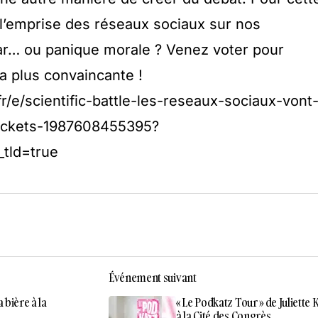
e l’emprise des réseaux sociaux sur nos
r… ou panique morale ? Venez voter pour
a plus convaincante !
r/e/scientific-battle-les-reseaux-sociaux-vont
-tickets-1987608455395?
_tld=true
Événement suivant
 bière à la
« Le Podkatz Tour » de Juliette 
à la Cité des Congrès