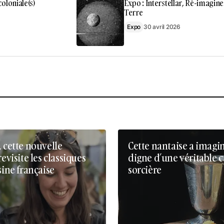
oloniale(s)
Expo : Interstellar, Ré-imagine
Terre
Expo
30 avril 2026
, cette nouvelle
Cette nantaise a imagi
revisite les classiques
digne d’une véritable 
sine française
sorcière