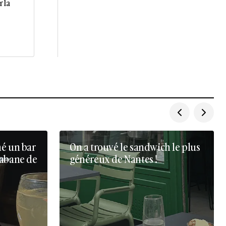
r la
né un bar
On a trouvé le sandwich le plus
cabane de
généreux de Nantes !