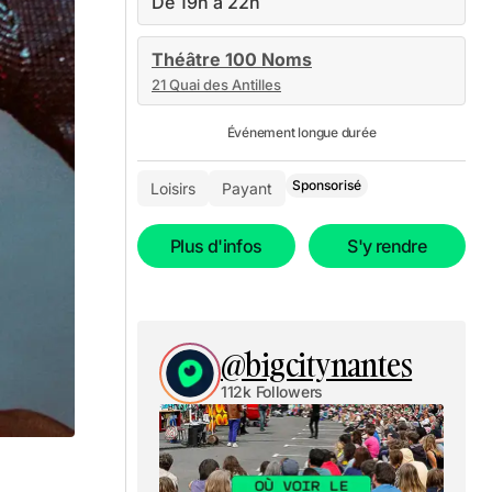
De 19h à 22h
Théâtre 100 Noms
21 Quai des Antilles
Événement longue durée
Sponsorisé
Loisirs
Payant
Plus d'infos
S'y rendre
@bigcitynantes
112k Followers