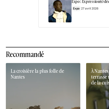
Expo : Expression(s) déc
Expo
27 avril 2026
Recommandé
La croisière la plus folle de
À Nantes
Nantes
terrasse 
de la cui