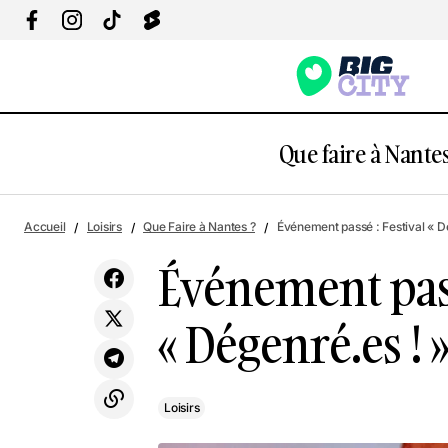
Que faire à Nantes
Événeme
Accueil
Loisirs
Que Faire à Nantes ?
Événement passé : Festival « 
Expo : Interstellar, Ré-imaginer la Terre
Loisirs
Noms
Événement pass
« Dégenré.es !
Loisirs