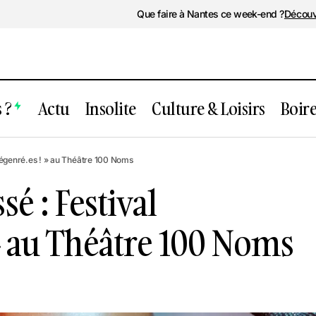
Que faire à Nantes ce week-end ?
Découv
 ?
Actu
Insolite
Culture & Loisirs
Boir
nt passé : Festival « Dégenré.es ! » au 
Dégenré.es ! » au Théâtre 100 Noms
é : Festival
 » au Théâtre 100 Noms