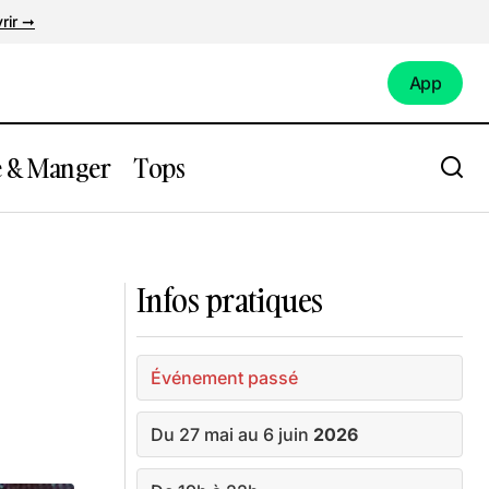
rir ➞
App
App
e & Manger
Tops
Théâtre 100
Expo : « Mues et Parures » à la
Monstrueuse Galerie
Infos pratiques
Événement passé
Du 27 mai au 6 juin
2026