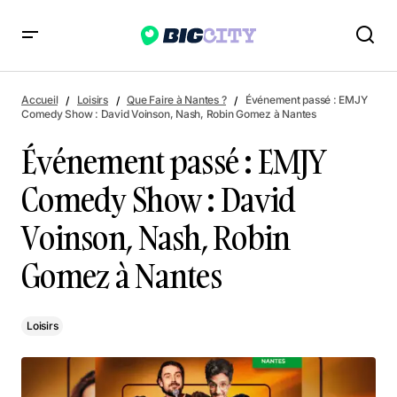
Événement passé : EMJY Comedy Show : David Voinson,
Nash, Robin Gomez à Nantes
Accueil
Loisirs
Que Faire à Nantes ?
Événement passé : EMJY
Comedy Show : David Voinson, Nash, Robin Gomez à Nantes
Événement passé : EMJY
Comedy Show : David
Voinson, Nash, Robin
Gomez à Nantes
Loisirs