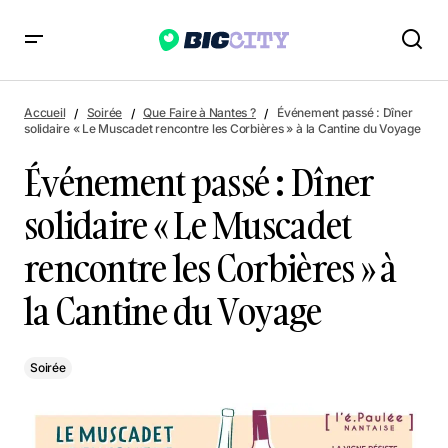
Événement passé : Dîner solidaire « Le Muscadet rencontre
les Corbières » à la Cantine du Voyage
Accueil
Soirée
Que Faire à Nantes ?
Événement passé : Dîner
solidaire « Le Muscadet rencontre les Corbières » à la Cantine du Voyage
Événement passé : Dîner
solidaire « Le Muscadet
rencontre les Corbières » à
la Cantine du Voyage
Soirée