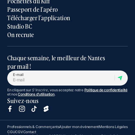
Pochettes du Kiff
Passeport de l’apéro
Télécharger l’application
Studio BC
On recrute
Chaque semaine, le meilleur de Nantes
par mail !
E-mail
En cliquant sur
S'inscrire
, vous acceptez notre
Politique de confidentialité
et nos
Conditions d’utilisation
.
Suivez-nous
Professionnels & Commerçants
Ajouter mon événement
Mentions Légales
CGU
CGV
Contact