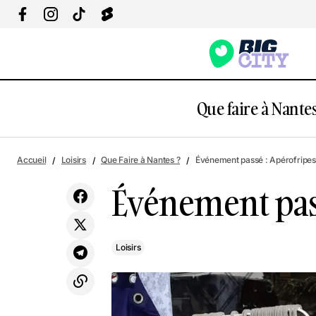
Que faire à Nantes
Visite d'Oudon : entre Loire et Histoire
Accueil
Loisirs
Que Faire à Nantes ?
Événement passé : Apérofripes
Événement pass
Loisirs