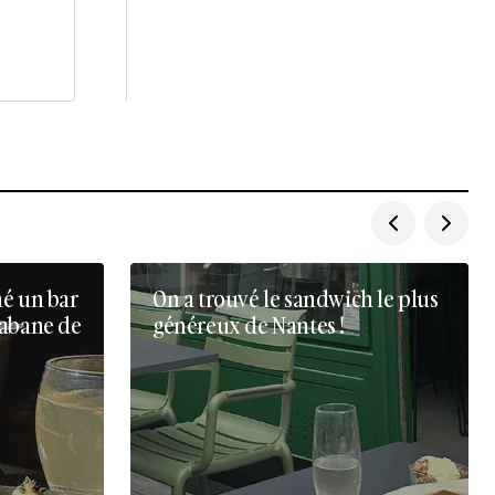
né un bar
On a trouvé le sandwich le plus
cabane de
généreux de Nantes !