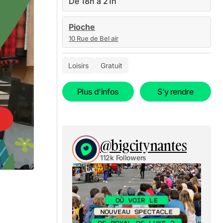
De 18h à 21h
Pioche
10 Rue de Bel air
Loisirs
Gratuit
Plus d'infos
S'y rendre
@bigcitynantes
112k Followers