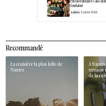
extraordinaire » au Châ
Goulaine
Loisirs
3 juillet 2026
Recommandé
La croisière la plus folle de
À Nantes
Nantes
terrasse 
de la cui