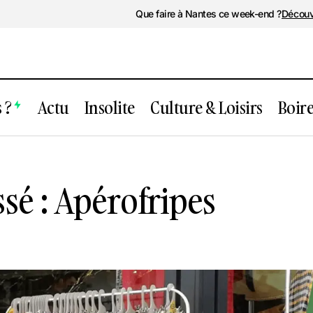
Que faire à Nantes ce week-end ?
Découv
 ?
Actu
Insolite
Culture & Loisirs
Boir
Événement passé : Apérofripes
Loisirs
é : Apérofripes