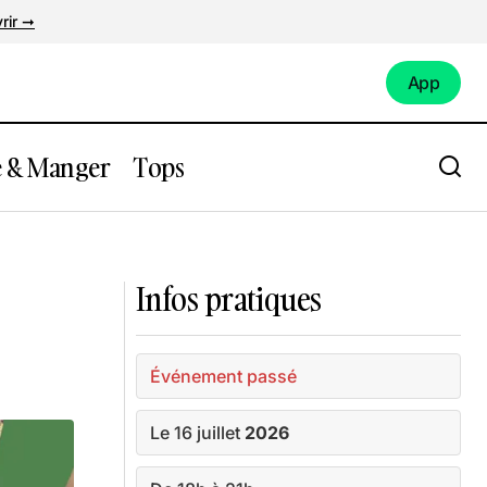
rir ➞
App
App
e & Manger
Tops
Découvre 4 lieux mythiques de Saint-
Nazaire en illimité toute l'année
Infos pratiques
Événement passé
Le 16 juillet
2026