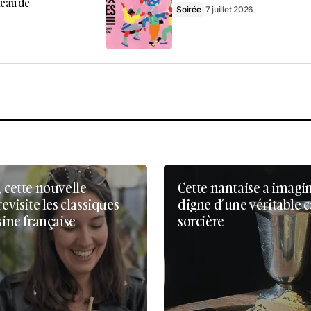
teau de
Soirée
7 juillet 2026
, cette nouvelle
Cette nantaise a imagi
revisite les classiques
digne d’une véritable 
sine française
sorcière