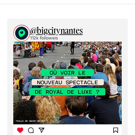
@bigcitynantes
112k Followers