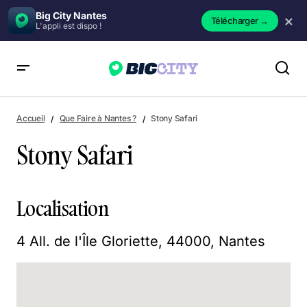
Big City Nantes
×
Télécharger
→
L'appli est dispo !
Stony Safari
Accueil
Que Faire à Nantes ?
Stony Safari
Stony Safari
Localisation
4 All. de l'Île Gloriette, 44000, Nantes