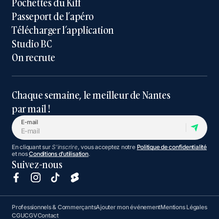
Pochettes du Kiff
Passeport de l’apéro
Télécharger l’application
Studio BC
On recrute
Chaque semaine, le meilleur de Nantes
par mail !
E-mail
En cliquant sur
S'inscrire
, vous acceptez notre
Politique de confidentialité
et nos
Conditions d’utilisation
.
Suivez-nous
Professionnels & Commerçants
Ajouter mon événement
Mentions Légales
CGU
CGV
Contact