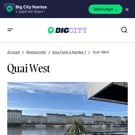
Big City Nantes
×
Télécharger
→
L'appli est dispo !
Quai West
Accueil
Restaurants
Que Faire à Nantes ?
Quai West
Quai West