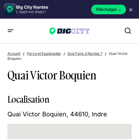
Big City Nantes
×
Télécharger
→
L'appli est dispo !
Quai Victor Boquien
Accueil
Parcs et Esplanades
Que Faire à Nantes ?
Quai Victor
Boquien
Quai Victor Boquien
Localisation
Quai Victor Boquien, 44610, Indre