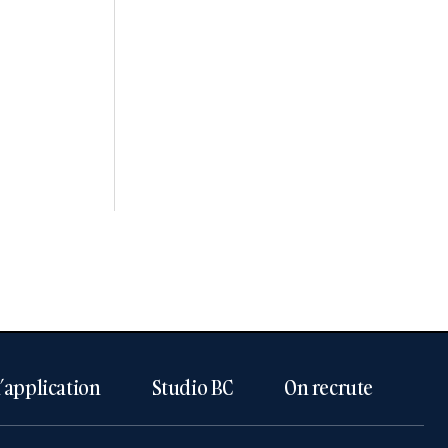
l’application
Studio BC
On recrute