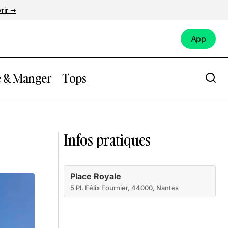
rir ➞
App
App
e & Manger
Tops
La Bouche d'Air - Salle Paul Fort
Infos pratiques
Place Royale
5 Pl. Félix Fournier, 44000, Nantes