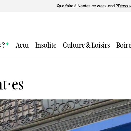
Que faire à Nantes ce week-end ?
Découv
 ?
Actu
Insolite
Culture & Loisirs
Boir
Les Impertinant·es
t·es