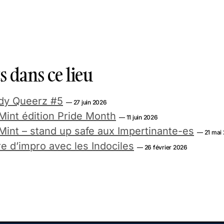
 dans ce lieu
dy Queerz #5
— 27 juin 2026
int édition Pride Month
— 11 juin 2026
int – stand up safe aux Impertinante-es
— 21 mai
 d’impro avec les Indociles
— 26 février 2026