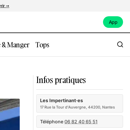
rir ➞
App
App
e & Manger
Tops
Aux 3 Corbeaux - Bar de sorcières
Infos pratiques
Les Impertinant·es
17 Rue la Tour d'Auvergne, 44200, Nantes
Téléphone
06 82 40 65 51