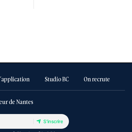
l’application
Studio BC
On recrute
eur de Nantes
S'inscrire
S'inscrire