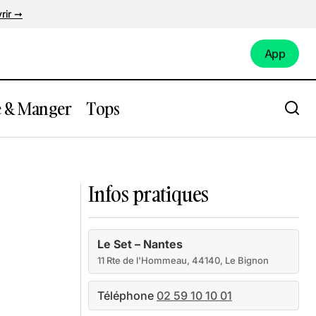
rir ➞
App
App
e & Manger
Tops
Ecole de musique de Carquefou
Infos pratiques
Le Set – Nantes
11 Rte de l'Hommeau, 44140, Le Bignon
Téléphone
02 59 10 10 01