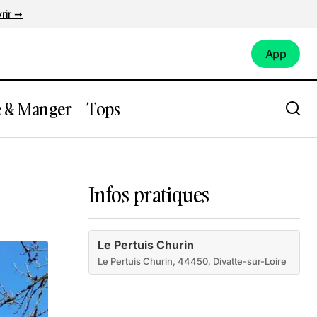
rir ➞
App
App
e & Manger
Tops
Haute-Île
Infos pratiques
Le Pertuis Churin
Le Pertuis Churin, 44450, Divatte-sur-Loire