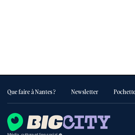
Que faire à Nantes ?
Newsletter
Pochette
Média, culture et lien social 🥥