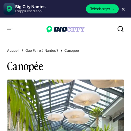
Big City Nantes
×
Télécharger
→
L'appli est dispo !
Canopée
Accueil
Que Faire à Nantes ?
Canopée
Canopée