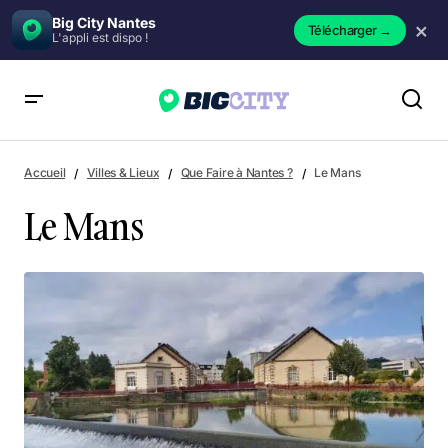
Big City Nantes
×
Télécharger
→
L'appli est dispo !
Le Mans
Accueil
Villes & Lieux
Que Faire à Nantes ?
Le Mans
Le Mans