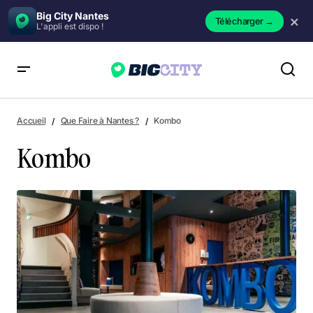
Big City Nantes
×
Télécharger
→
L'appli est dispo !
Kombo
Accueil
Que Faire à Nantes ?
Kombo
Kombo