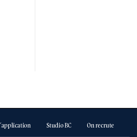
l’application
Studio BC
On recrute