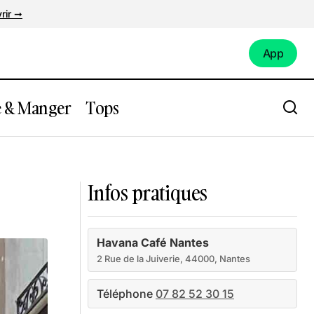
rir ➞
App
App
e & Manger
Tops
20 All. de la Maison Rouge
Infos pratiques
Havana Café Nantes
2 Rue de la Juiverie, 44000, Nantes
Téléphone
07 82 52 30 15