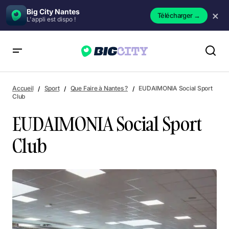
Big City Nantes
×
Télécharger
→
L'appli est dispo !
EUDAIMONIA Social Sport Club
Accueil
Sport
Que Faire à Nantes ?
EUDAIMONIA Social Sport
Club
EUDAIMONIA Social Sport
Club