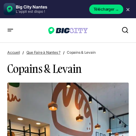
Big City Nantes
×
Télécharger
→
L'appli est dispo !
Copains & Levain
Accueil
Que Faire à Nantes ?
Copains & Levain
Copains & Levain