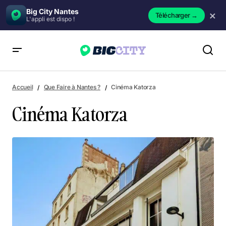
Big City Nantes
×
Télécharger
→
L'appli est dispo !
Cinéma Katorza
Accueil
Que Faire à Nantes ?
Cinéma Katorza
Cinéma Katorza