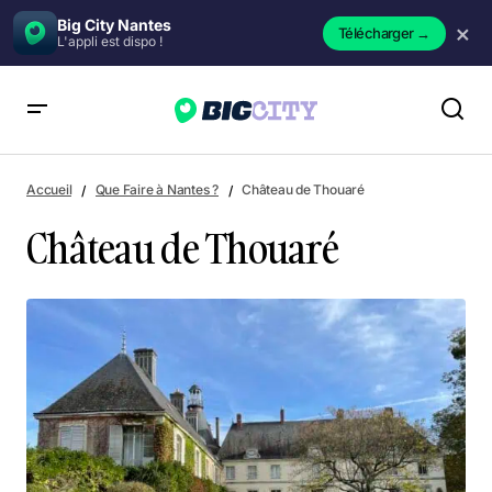
Big City Nantes
×
Télécharger
→
L'appli est dispo !
Château de Thouaré
Accueil
Que Faire à Nantes ?
Château de Thouaré
Château de Thouaré