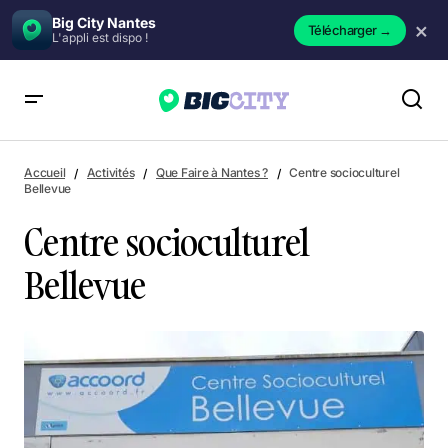
Big City Nantes
×
Télécharger
→
L'appli est dispo !
Centre socioculturel Bellevue
Accueil
Activités
Que Faire à Nantes ?
Centre socioculturel
Bellevue
Centre socioculturel
Bellevue