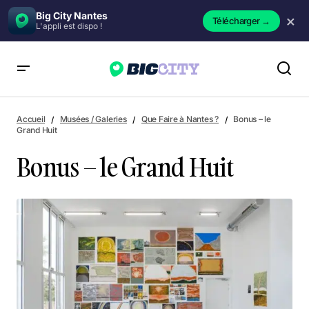
Big City Nantes
×
Télécharger
→
L'appli est dispo !
Bonus – le Grand Huit
Accueil
Musées / Galeries
Que Faire à Nantes ?
Bonus – le
Grand Huit
Bonus – le Grand Huit