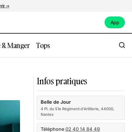
rir ➞
App
App
e & Manger
Tops
Moulin Roty
Infos pratiques
Belle de Jour
4 Pl. du 51e Régiment d'Artillerie, 44000,
Nantes
Téléphone
02 40 14 84 49