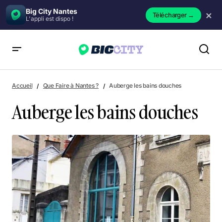
Big City Nantes
×
Télécharger
→
L'appli est dispo !
Auberge les bains douches
Accueil
Que Faire à Nantes ?
Auberge les bains douches
Auberge les bains douches