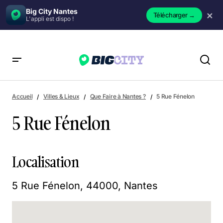
Big City Nantes
×
Télécharger
→
L'appli est dispo !
5 Rue Fénelon
Accueil
Villes & Lieux
Que Faire à Nantes ?
5 Rue Fénelon
5 Rue Fénelon
Localisation
5 Rue Fénelon, 44000, Nantes