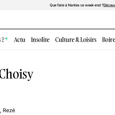
Que faire à Nantes ce week-end ?
Découv
 ?
Actu
Insolite
Culture & Loisirs
Boir
17 Rue du Petit Choisy
 Choisy
, Rezé